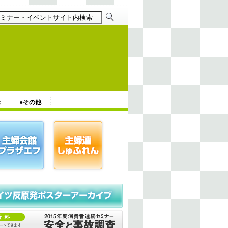
示
●その他