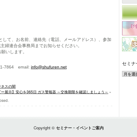
）
会」として、お名前、連絡先（電話、メールアドレス）、参加
記主婦連合会事務局までお知らせください。
にお願いします。
セミナ
1-7864 email:
info@shufuren.net
セミナー・イベントアーカイブ
ジネスの闇
ビー展示】安心を365日 ガス警報器 ～交換期限を確認しましょう～
»
osed.
Copyright ©
セミナー・イベントご案内