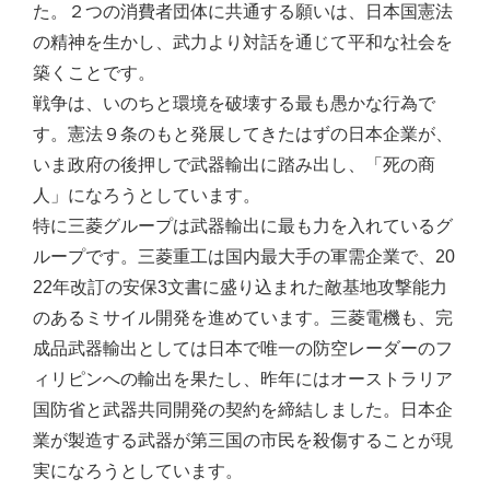
た。２つの消費者団体に共通する願いは、日本国憲法
の精神を生かし、武力より対話を通じて平和な社会を
築くことです。
戦争は、いのちと環境を破壊する最も愚かな行為で
す。憲法９条のもと発展してきたはずの日本企業が、
いま政府の後押しで武器輸出に踏み出し、「死の商
人」になろうとしています。
特に三菱グループは武器輸出に最も力を入れているグ
ループです。三菱重工は国内最大手の軍需企業で、20
22年改訂の安保3文書に盛り込まれた敵基地攻撃能力
のあるミサイル開発を進めています。三菱電機も、完
成品武器輸出としては日本で唯一の防空レーダーのフ
ィリピンへの輸出を果たし、昨年にはオーストラリア
国防省と武器共同開発の契約を締結しました。日本企
業が製造する武器が第三国の市民を殺傷することが現
実になろうとしています。