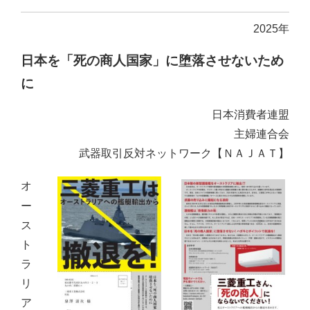
2025年
日本を「死の商人国家」に堕落させないため
に
日本消費者連盟
主婦連合会
武器取引反対ネットワーク【ＮＡＪＡＴ】
オ
ー
ス
ト
ラ
リ
ア