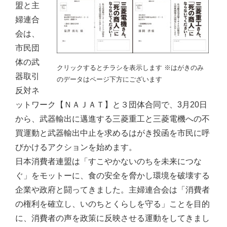
盟と主
婦連合
会は、
市民団
体の武
クリックするとチラシを表示します ※はがきのみ
器取引
のデータはページ下方にございます
反対ネ
ットワーク【ＮＡＪＡＴ】と３団体合同で、3月20日
から、武器輸出に邁進する三菱重工と三菱電機への不
買運動と武器輸出中止を求めるはがき投函を市民に呼
びかけるアクションを始めます。
日本消費者連盟は「すこやかないのちを未来につな
ぐ」をモットーに、食の安全を脅かし環境を破壊する
企業や政府と闘ってきました。主婦連合会は「消費者
の権利を確立し、いのちとくらしを守る」ことを目的
に、消費者の声を政策に反映させる運動をしてきまし