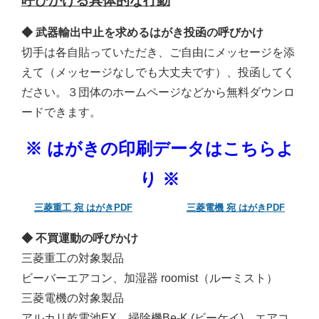
呼びかける具体的な行動
◆ 武器輸出中止を求めるはがき投函の呼びかけ
切手は各自貼っていただき、ご自由にメッセージを添
えて（メッセージなしでも大丈夫です）、投函してく
ださい。３団体のホームページなどから無料ダウンロ
ードできます。
※ はがきの印刷データはこちらよ
り ※
三菱重工 宛 はがきPDF
三菱電機 宛 はがきPDF
◆ 不買運動の呼びかけ
三菱重工の対象製品
ビーバーエアコン、加湿器 roomist（ルーミスト）
三菱電機の対象製品
アルカリ乾電池EX、掃除機Be-K (ビーケイ)、エアコ