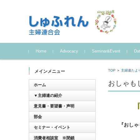
コンテンツに移動
Home
Advocacy
Seminar&Event
Dat
TOP
>
主婦連たよ
メインメニュー
おしゃも
ホーム
▼主婦連の紹介
意見書・要望書・声明
部会
『おしゃ
セミナー・イベント
消費者相談室 ※閉鎖