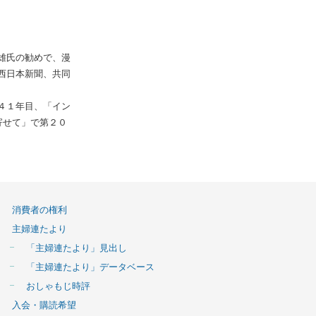
雄氏の勧めで、漫
西日本新聞、共同
４１年目、「イン
寄せて」で第２０
消費者の権利
主婦連たより
「主婦連たより」見出し
「主婦連たより」データベース
おしゃもじ時評
入会・購読希望