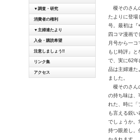
榎そのさん
▼調査・研究
たよりに登場し
消費者の権利
号。最初は『
▼主婦連たより
四コマ漫画でし
入会・購読希望
月号から一コ
注意しましょう!!
もじ時評』とな
で、実に62
リンク集
品は主婦連た
アクセス
ました。
榎そのさん
の持ち味は、
れた、時に「
も言える鋭い
でしょうか。
持つ眼差し。
かされます。