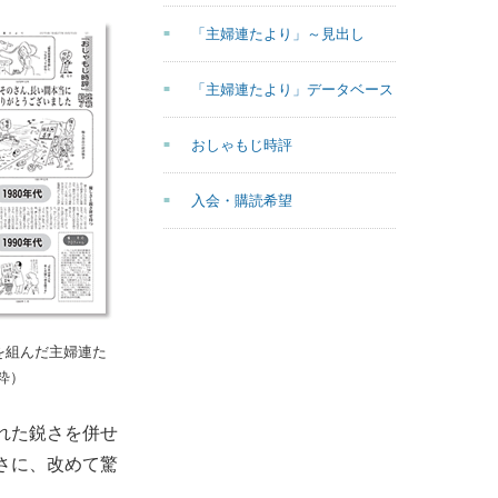
「主婦連たより」～見出し
「主婦連たより」データベース
おしゃもじ時評
入会・購読希望
を組んだ主婦連た
抜粋）
れた鋭さを併せ
さに、改めて驚