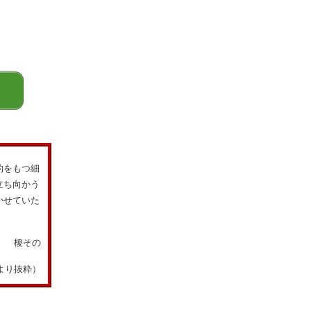
ら
的をもつ細
立ち向かう
かせていた
榎その
より抜粋）