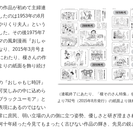
の作品が初めて主婦連
たのは1953年の8月
やりくり夫人』という
た。その後1975年7
マの風刺漫画『おしゃ
り、2015年3月号ま
年にわたり、榎さんの作
よりの紙面を飾り続け
の『おしゃもじ時評』
可笑しみの中に込めら
（連載終了にあたり、「榎そのさん特集」
ブラックユーモア」と
より792号（2015年8月発行）の紙面より
表現にあるのではない
常に庶民、弱い立場の人の側に立つ姿勢、優しさと研ぎ澄まさ
何十年経った今見てもまったく古びない作品の輝き、先見の鋭