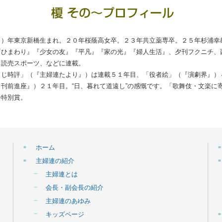
７）年東京新橋生まれ。２０年桜蔭高女卒。２３年共立薬専卒。２５年杉浦幸
『ひまわり』『少女の友』『平凡』『家の光』『婦人生活』、夕刊フクニチ、
、読売スポーツ、などに連載。
もじ時評」（『主婦連たより』）は連載５１年目、「役者絵」（『演劇界』）
刊前進座』）２１年目。“日、暮れて道遠し”の感慨です。「歌舞伎・文楽に
会特別賞。
ホーム
主婦連の紹介
主婦連とは
会長・副会長の紹介
主婦連のあゆみ
キッズページ