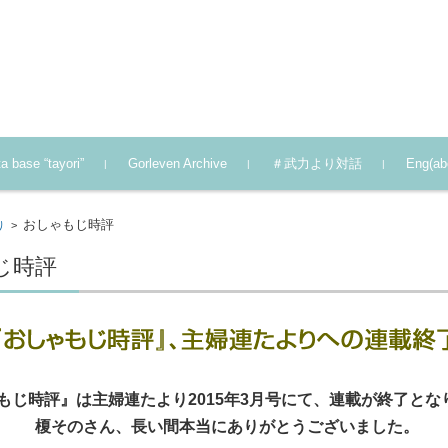
a base “tayori”
Gorleven Archive
＃武力より対話
Eng(a
おしゃもじ時評
り
>
じ時評
もじ時評』は主婦連たより2015年3月号にて、連載が終了とな
榎そのさん、長い間本当にありがとうございました。