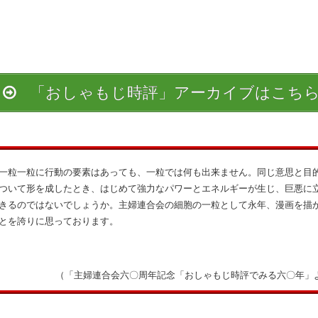
「おしゃもじ時評」アーカイブはこち
粒一粒に行動の要素はあっても、一粒では何も出来ません。同じ意思と目
ついて形を成したとき、はじめて強力なパワーとエネルギーが生じ、巨悪に
きるのではないでしょうか。主婦連合会の細胞の一粒として永年、漫画を描
とを誇りに思っております。
（「主婦連合会六〇周年記念「おしゃもじ時評でみる六〇年」