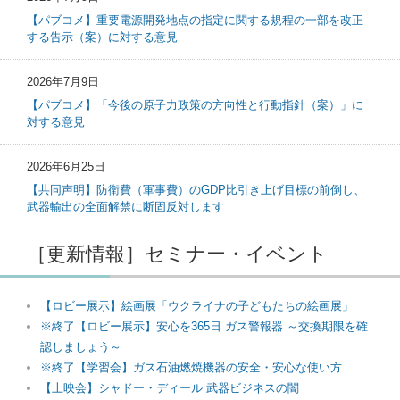
【パブコメ】重要電源開発地点の指定に関する規程の一部を改正
する告示（案）に対する意見
2026年7月9日
【パブコメ】「今後の原子力政策の方向性と行動指針（案）」に
対する意見
2026年6月25日
【共同声明】防衛費（軍事費）のGDP比引き上げ目標の前倒し、
武器輸出の全面解禁に断固反対します
［更新情報］セミナー・イベント
【ロビー展示】絵画展「ウクライナの子どもたちの絵画展」
※終了【ロビー展示】安心を365日 ガス警報器 ～交換期限を確
認しましょう～
※終了【学習会】ガス石油燃焼機器の安全・安心な使い方
【上映会】シャドー・ディール 武器ビジネスの闇