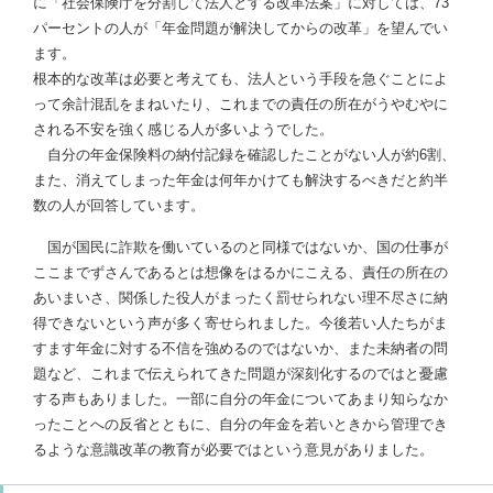
に「社会保険庁を分割して法人とする改革法案」に対しては、73
パーセントの人が「年金問題が解決してからの改革」を望んでい
ます。
根本的な改革は必要と考えても、法人という手段を急ぐことによ
って余計混乱をまねいたり、これまでの責任の所在がうやむやに
される不安を強く感じる人が多いようでした。
自分の年金保険料の納付記録を確認したことがない人が約6割、
また、消えてしまった年金は何年かけても解決するべきだと約半
数の人が回答しています。
国が国民に詐欺を働いているのと同様ではないか、国の仕事が
ここまでずさんであるとは想像をはるかにこえる、責任の所在の
あいまいさ、関係した役人がまったく罰せられない理不尽さに納
得できないという声が多く寄せられました。今後若い人たちがま
すます年金に対する不信を強めるのではないか、また未納者の問
題など、これまで伝えられてきた問題が深刻化するのではと憂慮
する声もありました。一部に自分の年金についてあまり知らなか
ったことへの反省とともに、自分の年金を若いときから管理でき
るような意識改革の教育が必要ではという意見がありました。