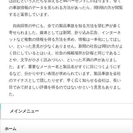
は読むという人たちを加えると94パーセントにのぼります。全て
の事故情報のデータを見られる方法があったら、9割弱の方が閲覧
すると返答しています。
自由回答の中にも、全ての製品事故を知る方法を望む声が多く
寄せられました。媒体としては新聞、折り込み広告、インターネ
ットなど複数の情報を得る方法を求め、情報は一本化にしてほし
い、といった意見が少なくありません。新聞の社告は9割の方がよ
く目にしているとはいえ、社告の掲載場所が訃報と同じであるこ
とや、文字が小さく読みづらい、といった不満の声がありまし
た。まず、重要なメーカー名と製品名がすぐに目につくようにす
るなど、分かりやすい表現が求められています。製品事故を会社
のマイナスとして隠したりせず、早く広く知らせる会社は、長い
目でみて好ましい評価を得るのではないかという意見もありまし
た。
メインメニュー
ホーム