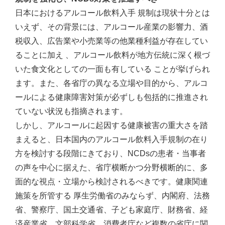
日本におけるアルコール飲料入手 規制は現状十分とは
いえず、その背景には、アルコール産業の影響力、酒
税収入、広告業や小売業等の他業種利益が存在してい
ることに加え 、アルコール飲料が地方伝統に深く根づ
いた食文化としての一面も有している ことが挙げられ
ます。また、各省庁の異なる立場や目的から、アルコ
ールによる健康障害対策が必ずしも包括的に推進され
ていない状況も指摘されます。
しかし、アルコールに起因する健康被害の重大さを踏
まえると、日本国内のアルコール飲料入手規制の在り
方を検討する段階にきており、NCDsの患者・当事者
の声を中心に据えた、省庁横断かつ分野横断的に、多
面的な視点・立場から検討されるべきです。健康関連
施策を所管する 厚生労働省のみならず、内閣府、法務
省、警察庁、国土交通省、子ども家庭庁、財務省、経
済産業省、文部科学省、消費者庁など複数の省庁に関