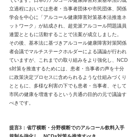
ています。日本のアルコール健康障害対策基本法の成
立過程においては患者・当事者団体や市民団体、関係
学会を中心に「アルコール健康障害対策基本法推進ネ
ットワーク」が結成され、超党派アルコール問題議員
連盟とともに活動することで法案が成立しました。
その後、基本法に基づきアルコール健康障害対策関係
者会議でマルチステークホルダーによる議論が行われ
ていますが、これまでの取り組みをより強化し、NCD
s対策を推進するためには、患者・当事者の声を十分
に政策決定プロセスに含められるような仕組みづくり
とともに、多様な利害の下でも患者・当事者、そして
市民の健康を増進するという共通の目的の元で議論す
べきです。
提言3：省庁横断・分野横断でのアルコール飲料入手
規制を強化し、NCDs対策を推進すべき