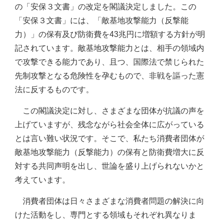
の「安保３文書」の改定を閣議決定しました。この
「安保３文書」には、「敵基地攻撃能力（反撃能
力）」の保有及び防衛費を43兆円に増額する方針が明
記されています。敵基地攻撃能力とは、相手の領域内
で攻撃できる能力であり、且つ、国際法で禁じられた
先制攻撃となる危険性を孕むもので、非戦を謳った憲
法に反するものです。
この閣議決定に対し、さまざまな団体が抗議の声を
上げていますが、残念ながら社会全体に広がっている
とは言い難い状況です。そこで、私たち消費者団体が
敵基地攻撃能力（反撃能力）の保有と防衛費増大に反
対する共同声明を出し、世論を盛り上げられないかと
考えています。
消費者団体は日々さまざまな消費者問題の解決に向
けた活動をし、専門とする領域もそれぞれ異なりま