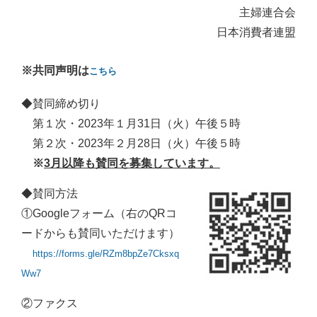
主婦連合会
日本消費者連盟
※共同声明は
こちら
◆賛同締め切り
第１次・2023年１月31日（火）午後５時
第２次・2023年２月28日（火）午後５時
※
3月以降も賛同を募集しています。
◆賛同方法
①Googleフォーム（右のQRコ
ードからも賛同いただけます）
https://forms.gle/RZm8bpZe7Cksxq
Ww7
②ファクス