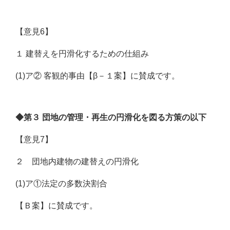
【意見6】
１ 建替えを円滑化するための仕組み
(1)ア② 客観的事由【β－１案】に賛成です。
◆第３ 団地の管理・再生の円滑化を図る方策の以下
【意見7】
２ 団地内建物の建替えの円滑化
(1)ア①法定の多数決割合
【Ｂ案】に賛成です。