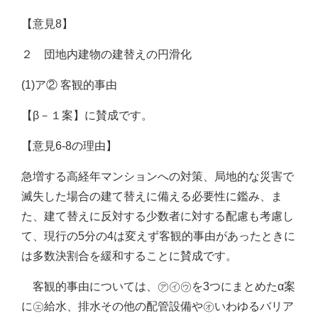
【意見8】
２ 団地内建物の建替えの円滑化
(1)ア② 客観的事由
【β－１案】に賛成です。
【意見6-8の理由】
急増する高経年マンションへの対策、局地的な災害で
滅失した場合の建て替えに備える必要性に鑑み、ま
た、建て替えに反対する少数者に対する配慮も考慮し
て、現行の5分の4は変えず客観的事由があったときに
は多数決割合を緩和することに賛成です。
客観的事由については、㋐㋑㋒を3つにまとめたα案
に㋓給水、排水その他の配管設備や㋔いわゆるバリア