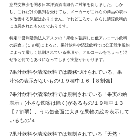
意見交換会を開き日本洋酒酒造組合に対策を促しました。しか
し、これだけの批判を受けても、メーカーがこれらの商品の表示
を改善する気配はありません。それどころか、さらに清涼飲料的
に改悪されたものまであります。
特定非営利活動法人アスクの「果物を強調した低アルコール飲料
の調査」(１９種)によると、果汁飲料や清涼飲料では公正競争規約
によって厳しく規制されている事項が、アルコールをちょっと混
ぜると何でもありになってしまう実態がわかります。
?果汁飲料や清涼飲料では義務づけられている、果
汁%の表示がないもの/１９種中１６【８割強】
?果汁飲料や清涼飲料では規制されている「果実の絵
表示」(小さな図案は除く)があるもの/１９種中１３
【７割弱】、うち缶全面に大きな果物の絵を表示して
いるもの/４
?果汁飲料や清涼飲料では規制されている「天然・