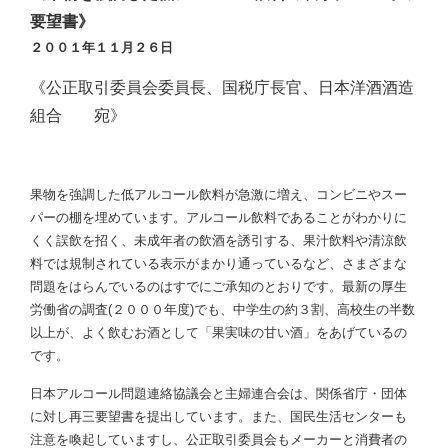
要望書》
２００１年１１月２６日
《公正取引委員会委員長、国税庁長官、日本洋酒酒造
組合 宛》
果物を強調した低アルコール飲料が急激に増え、コンビニやスー
パーの棚を埋めています。アルコール飲料であることがわかりに
くく誤飲を招く、未成年者の飲酒を誘引する、果汁飲料や清涼飲
料では規制されている表示がまかり通っているなど、さまざまな
問題をはらんでいるのはすでにご承知のとおりです。最新の厚生
労働省の調査(２０００年度)でも、中学生の約３割、高校生の半数
以上が、よく飲むお酒として「果実味の甘い酒」をあげているの
です。
日本アルコール問題連絡協議会と主婦連合会は、関係省庁・団体
に対し再三要望書を提出しています。また、国民生活センターも
注意を喚起していますし、公正取引委員会もメーカーと消費者の