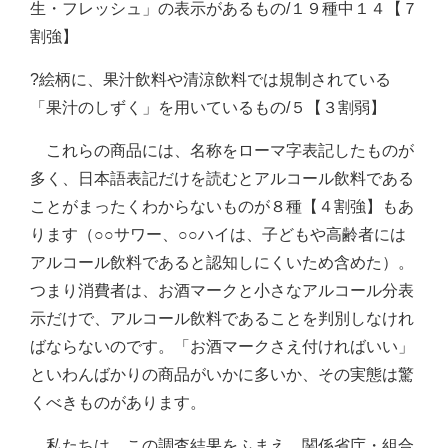
生・フレッシュ」の表示があるもの/１９種中１４【７
割強】
?絵柄に、果汁飲料や清涼飲料では規制されている
「果汁のしずく」を用いているもの/５【３割弱】
これらの商品には、名称をローマ字表記したものが
多く、日本語表記だけを読むとアルコール飲料である
ことがまったくわからないものが８種【４割強】もあ
ります（○○サワー、○○ハイは、子どもや高齢者には
アルコール飲料であると認知しにくいため含めた）。
つまり消費者は、お酒マークと小さなアルコール分表
示だけで、アルコール飲料であることを判別しなけれ
ばならないのです。「お酒マークさえ付ければいい」
といわんばかりの商品がいかに多いか、その実態は驚
くべきものがあります。
私たちは、この調査結果をふまえ、関係省庁・組合