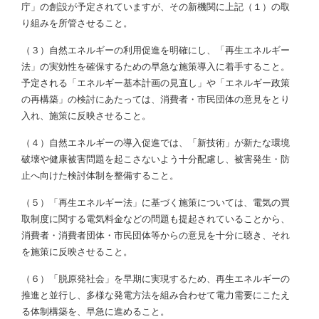
庁」の創設が予定されていますが、その新機関に上記（１）の取
り組みを所管させること。
（３）自然エネルギーの利用促進を明確にし、「再生エネルギー
法」の実効性を確保するための早急な施策導入に着手すること。
予定される「エネルギー基本計画の見直し」や「エネルギー政策
の再構築」の検討にあたっては、消費者・市民団体の意見をとり
入れ、施策に反映させること。
（４）自然エネルギーの導入促進では、「新技術」が新たな環境
破壊や健康被害問題を起こさないよう十分配慮し、被害発生・防
止へ向けた検討体制を整備すること。
（５）「再生エネルギー法」に基づく施策については、電気の買
取制度に関する電気料金などの問題も提起されていることから、
消費者・消費者団体・市民団体等からの意見を十分に聴き、それ
を施策に反映させること。
（６）「脱原発社会」を早期に実現するため、再生エネルギーの
推進と並行し、多様な発電方法を組み合わせて電力需要にこたえ
る体制構築を、早急に進めること。