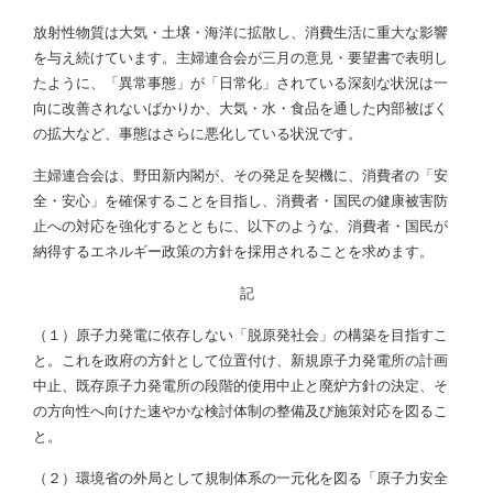
放射性物質は大気・土壌・海洋に拡散し、消費生活に重大な影響
を与え続けています。主婦連合会が三月の意見・要望書で表明し
たように、「異常事態」が「日常化」されている深刻な状況は一
向に改善されないばかりか、大気・水・食品を通した内部被ばく
の拡大など、事態はさらに悪化している状況です。
主婦連合会は、野田新内閣が、その発足を契機に、消費者の「安
全・安心」を確保することを目指し、消費者・国民の健康被害防
止への対応を強化するとともに、以下のような、消費者・国民が
納得するエネルギー政策の方針を採用されることを求めます。
記
（１）原子力発電に依存しない「脱原発社会」の構築を目指すこ
と。これを政府の方針として位置付け、新規原子力発電所の計画
中止、既存原子力発電所の段階的使用中止と廃炉方針の決定、そ
の方向性へ向けた速やかな検討体制の整備及び施策対応を図るこ
と。
（２）環境省の外局として規制体系の一元化を図る「原子力安全