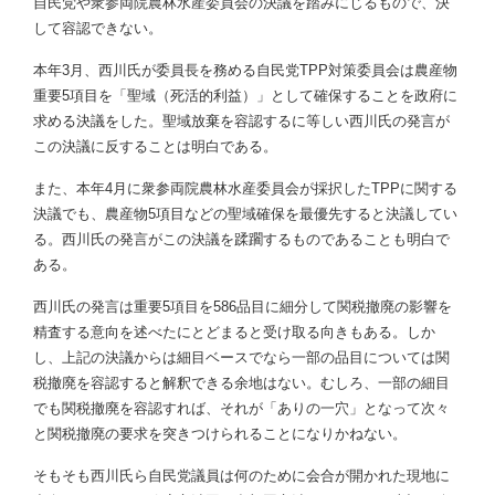
自民党や衆参両院農林水産委員会の決議を踏みにじるもので、決
して容認できない。
本年3月、西川氏が委員長を務める自民党TPP対策委員会は農産物
重要5項目を「聖域（死活的利益）」として確保することを政府に
求める決議をした。聖域放棄を容認するに等しい西川氏の発言が
この決議に反することは明白である。
また、本年4月に衆参両院農林水産委員会が採択したTPPに関する
決議でも、農産物5項目などの聖域確保を最優先すると決議してい
る。西川氏の発言がこの決議を蹂躙するものであることも明白で
ある。
西川氏の発言は重要5項目を586品目に細分して関税撤廃の影響を
精査する意向を述べたにとどまると受け取る向きもある。しか
し、上記の決議からは細目ベースでなら一部の品目については関
税撤廃を容認すると解釈できる余地はない。むしろ、一部の細目
でも関税撤廃を容認すれば、それが「ありの一穴」となって次々
と関税撤廃の要求を突きつけられることになりかねない。
そもそも西川氏ら自民党議員は何のために会合が開かれた現地に