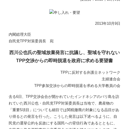
2013年10月9日
内閣総理大臣
自民党TPP対策委員長 宛
西川公也氏の聖域放棄発言に抗議し、聖域を守れない
TPP交渉からの即時脱退を政府に求める要望書
TPPに反対する弁護士ネットワーク
主婦連合会
TPP参加交渉からの即時脱退を求める大学教員の会
去る6日、TPP交渉会合が開かれていたインドネシアのバリ島を訪
れていた西川公也・自民党TPP対策委員長は当地で、農産物の
「重要5項目」についても細目では関税撤廃の対象になる品目があ
り得るとの発言を行った。こうした発言は以下述べるように、自
民党の選挙公約を反故にする国民への背信行為であるとともに、