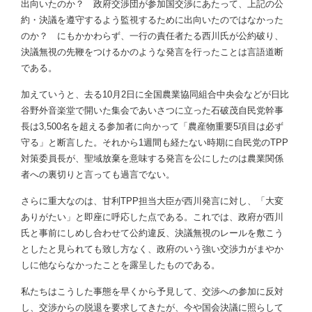
出向いたのか？ 政府交渉団が参加国交渉にあたって、上記の公
約・決議を遵守するよう監視するために出向いたのではなかった
のか？ にもかかわらず、一行の責任者たる西川氏が公約破り、
決議無視の先鞭をつけるかのような発言を行ったことは言語道断
である。
加えていうと、去る10月2日に全国農業協同組合中央会などが日比
谷野外音楽堂で開いた集会であいさつに立った石破茂自民党幹事
長は3,500名を超える参加者に向かって「農産物重要5項目は必ず
守る」と断言した。それから1週間も経たない時期に自民党のTPP
対策委員長が、聖域放棄を意味する発言を公にしたのは農業関係
者への裏切りと言っても過言でない。
さらに重大なのは、甘利TPP担当大臣が西川発言に対し、「大変
ありがたい」と即座に呼応した点である。これでは、政府が西川
氏と事前にしめし合わせて公約違反、決議無視のレールを敷こう
としたと見られても致し方なく、政府のいう強い交渉力がまやか
しに他ならなかったことを露呈したものである。
私たちはこうした事態を早くから予見して、交渉への参加に反対
し、交渉からの脱退を要求してきたが、今や国会決議に照らして