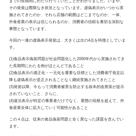
までの長期間にわたり行っていたことがわかりました。いまや、
その発覚は際限なき状況となっています。虚偽表示がいつから実
施されてきたのか、それら店舗の範囲はどこまでなのか、一体、
外食産業の表示は信じられるのか、消費者の信頼を裏切る深刻な
事態となっています。
今回の一連の虚偽表示発覚は、大きくは次の4点を特徴としていま
す。
(1)食品表示偽装問題が社会問題化した2000年代から実施されてき
た長期間にわたる例がほとんどであること
(2)食品表示の適正化・一元化を重要な目標とした消費者庁発足以
降も虚偽表示が是正されることなく継続実施されてきたこと
(3)発覚以降、今もって消費者被害を防止する抜本的改善策が提示
されていないこと、さらに、
(4)違法表示が特定の事業者だけでなく、業態の垣根を超えて、外
食産業全体に拡大していく可能性があること
この４点は、従来の食品偽装問題と全く異なった課題を含んでい
ます。