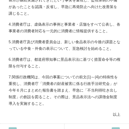
表示が継続実施されてきたという事実を重視し、監視体制の不備
があったことを認識・反省し、早急に再発防止へ向けた改善策を
講じること。
4.消費者庁は、虚偽表示の事例と事業者・店舗をすべて公表し、各
事業者の消費者対応を一元的に消費者に情報提供すること。
5.消費者庁及び消費者委員会は、新しい食品表示の今後の課題とな
っている中食・外食の表示について、至急検討を始めること。
6.消費者庁は、都道府県知事に景品表示法に基づく措置命令等の権
限を付与すること。
7.関係行政機関は、今回の事案についての前文(1)～(4)の特殊性を
重視し、消費者庁「消費者の財産被害に係る行政手法研究会」が
今年６月にまとめた報告書を踏まえ、早急に「不当利得吐き出し
制度」の創設を図ること。その際は、景品表示法への課徴金制度
導入を実施すること。
以上