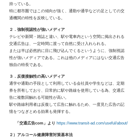
持っている。
特に都市圏ではこの傾向が強く、通勤や通学などの足としての交
通機関の特性を反映している。
２．強制視認性が強いメディア
テレビや新聞・雑誌と違い、駅や電車内という空間に掲出される
交通広告は、一定時間に渡って自然に受け入れられる。
または半ば必然的に目に飛び込んでくるというように、強制視認
性が強いメディアである。これは他のメディアにはない交通広告
独自の特長である。
３．反復接触性の高いメディア
通学や通勤の手段として利用している会社員や学生などは、定期
券を所有しており、日常的に駅や路線を使用している為、交通広
告に複数回触れる可能性が高い。
駅や路線利用者は反復して広告に触れるため、一度見た広告の記
憶をつなぎとめる効果も発揮する。
「交通広告com」より
https://www.transit-ad.com/useful/about/
２）アルコール健康障害対策基本法