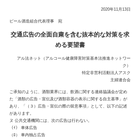
2020年11月13日
ビール酒造組合代表理事 宛
交通広告の全面自粛を含む抜本的な対策を求
める要望書
アル法ネット（アルコール健康障害対策基本法推進ネットワー
ク）
特定非営利活動法人アスク
主婦連合会
ご承知のように、酒類業界には、飲酒に関する連絡協議会が定め
た「酒類の広告・宣伝及び酒類容器の表示に関する自主基準」が
あり、「（３）広告・宣伝の際の留意事項」として、以下の記述
があります。
ヌ 公共交通機関には、次の広告は行わない。
（ｲ） 車体広告
（ﾛ） 車内独占広告