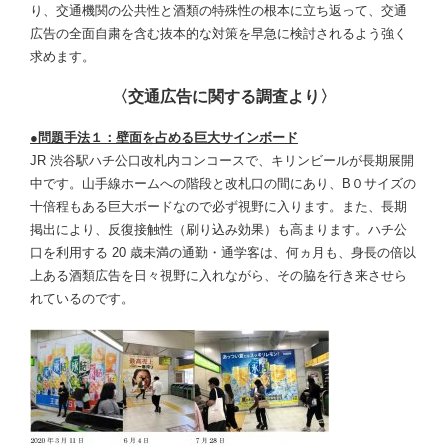
り、交通機関の公共性と酒類の特殊性の根本に立ち返って、交通
広告の全面自粛を含む抜本的な対策を早急に検討されるよう強く
求めます。
〈交通広告に関する調査より〉
●問題手法１：壁面を占める巨大サインボード
JR 渋谷駅ハチ公口改札内コンコースで、キリンビールが長期展開
中です。山手線ホームへの階段と改札口の間にあり、B０サイズの
十倍程もある巨大ボードなので必ず視野に入ります。また、長期
掲出により、反復接触性（刷り込み効果）も高まります。ハチ公
口を利用する 20 歳未満の通勤・通学客は、何ヵ月も、身長の倍以
上ある酒類広告を日々視野に入れながら、その脇を行き来させら
れているのです。