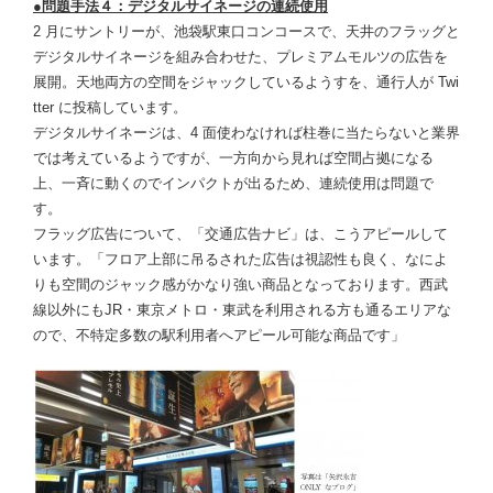
●問題手法４：デジタルサイネージの連続使用
2 月にサントリーが、池袋駅東口コンコースで、天井のフラッグと
デジタルサイネージを組み合わせた、プレミアムモルツの広告を
展開。天地両方の空間をジャックしているようすを、通行人が Twi
tter に投稿しています。
デジタルサイネージは、4 面使わなければ柱巻に当たらないと業界
では考えているようですが、一方向から見れば空間占拠になる
上、一斉に動くのでインパクトが出るため、連続使用は問題で
す。
フラッグ広告について、「交通広告ナビ」は、こうアピールして
います。「フロア上部に吊るされた広告は視認性も良く、なによ
りも空間のジャック感がかなり強い商品となっております。西武
線以外にもJR・東京メトロ・東武を利用される方も通るエリアな
ので、不特定多数の駅利用者へアピール可能な商品です」