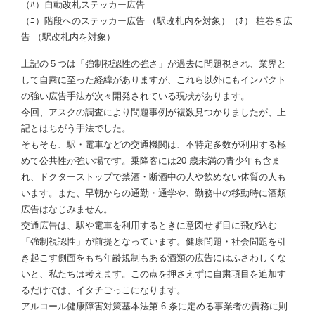
（ﾊ）自動改札ステッカー広告
（ﾆ）階段へのステッカー広告 （駅改札内を対象）（ﾎ） 柱巻き広
告 （駅改札内を対象）
上記の５つは「強制視認性の強さ」が過去に問題視され、業界と
して自粛に至った経緯がありますが、これら以外にもインパクト
の強い広告手法が次々開発されている現状があります。
今回、アスクの調査により問題事例が複数見つかりましたが、上
記とはちがう手法でした。
そもそも、駅・電車などの交通機関は、不特定多数が利用する極
めて公共性が強い場です。乗降客には20 歳未満の青少年も含ま
れ、ドクターストップで禁酒・断酒中の人や飲めない体質の人も
います。また、早朝からの通勤・通学や、勤務中の移動時に酒類
広告はなじみません。
交通広告は、駅や電車を利用するときに意図せず目に飛び込む
「強制視認性」が前提となっています。健康問題・社会問題を引
き起こす側面をもち年齢規制もある酒類の広告にはふさわしくな
いと、私たちは考えます。この点を押さえずに自粛項目を追加す
るだけでは、イタチごっこになります。
アルコール健康障害対策基本法第 6 条に定める事業者の責務に則