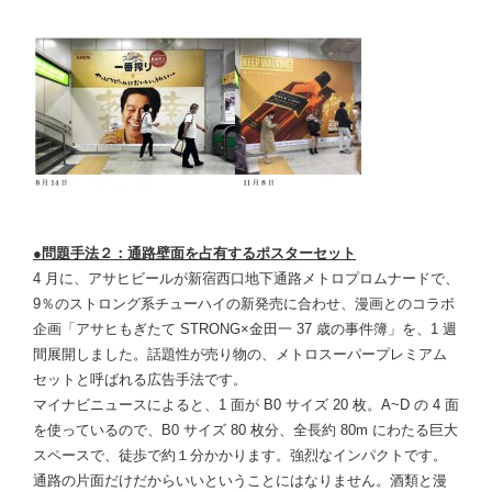
●問題手法２：通路壁面を占有するポスターセット
4 月に、アサヒビールが新宿西口地下通路メトロプロムナードで、
9％のストロング系チューハイの新発売に合わせ、漫画とのコラボ
企画「アサヒもぎたて STRONG×金田一 37 歳の事件簿」を、1 週
間展開しました。話題性が売り物の、メトロスーパープレミアム
セットと呼ばれる広告手法です。
マイナビニュースによると、1 面が B0 サイズ 20 枚。A~D の 4 面
を使っているので、B0 サイズ 80 枚分、全長約 80m にわたる巨大
スペースで、徒歩で約１分かかります。強烈なインパクトです。
通路の片面だけだからいいということにはなりません。酒類と漫