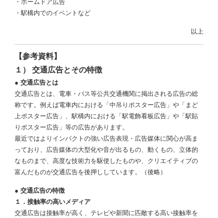
・ホームドア広告
・駅構内でのイベントなど
以上
【参考資料】
１） 交通広告とその特徴
● 交通広告とは
交通広告とは、電車・バス等公共交通機関に掲出される広告の総
称です。例えば電車内における「中吊りポスター広告」や「まど
上ポスター広告」、駅構内における「駅電飾看板広告」や「駅貼
りポスター広告」等の広告があります。
最近ではよりインパクトの強い広告表現・広告媒体に関心が高ま
っており、広告媒体の大型化や音が出るもの、動くもの、立体的
なものまで、高度な技術力を駆使したものや、クリエイティブの
富んだものが交通広告を後押ししています。（後略）
● 交通広告の特徴
１．接触率の高いメディア
交通広告は接触率が高く、テレビや新聞に匹敵する高い接触率を