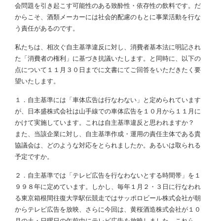
会問題を引き起こす可能性のある致酔性・依存性の飲料です。だ
からこそ、酒類メーカーには社会的配慮のもとに事業活動を行な
う責任があるのです。
私たちは、相次ぐ自主基準違反に対し、消費者基本法に明記され
た「消費者の権利」に基づき抗議いたします。と同時に、以下の
点について１１月３０日までに文書にてご回答をいただきたく要
望いたします。
１．自主基準には「車体広告は行なわない」と定められています
が、日本盛株式会社は山手線での車体広告を１０月から１１月に
かけて実施しています。これは自主基準違反と思われますか？
また、当該企業に対し、自主基準作成・運用の責任主体である貴
協議会は、どのような対応をとられましたか。あるいは取られる
予定ですか。
２．自主基準では「テレビ広告を行なわないとする時間帯」を１
９９８年に定めています。しかし、毎年１月２・３日に行なわれ
る東京箱根間往復大学駅伝競走ではサッポロビール株式会社が朝
からテレビ広告を放映、さらに今回は、黄桜酒造株式会社が１０
月の土・日曜日の午前中にテレビ広告を放映しました。これら