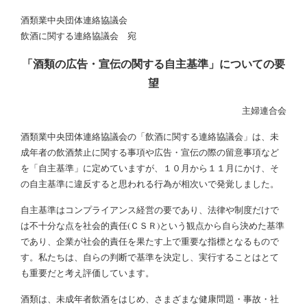
酒類業中央団体連絡協議会
飲酒に関する連絡協議会 宛
「酒類の広告・宣伝の関する自主基準」についての要
望
主婦連合会
酒類業中央団体連絡協議会の「飲酒に関する連絡協議会」は、未
成年者の飲酒禁止に関する事項や広告・宣伝の際の留意事項など
を「自主基準」に定めていますが、１０月から１１月にかけ、そ
の自主基準に違反すると思われる行為が相次いで発覚しました。
自主基準はコンプライアンス経営の要であり、法律や制度だけで
は不十分な点を社会的責任(ＣＳＲ)という観点から自ら決めた基準
であり、企業が社会的責任を果たす上で重要な指標となるもので
す。私たちは、自らの判断で基準を決定し、実行することはとて
も重要だと考え評価しています。
酒類は、未成年者飲酒をはじめ、さまざまな健康問題・事故・社