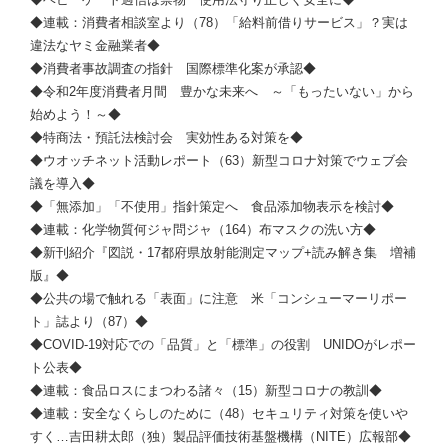
◆連載：消費者相談室より（78）「給料前借りサービス」？実は
違法なヤミ金融業者◆
◆消費者事故調査の指針 国際標準化案が承認◆
◆令和2年度消費者月間 豊かな未来へ ～「もったいない」から
始めよう！～◆
◆特商法・預託法検討会 実効性ある対策を◆
◆ウオッチネット活動レポート（63）新型コロナ対策でウェブ会
議を導入◆
◆「無添加」「不使用」指針策定へ 食品添加物表示を検討◆
◆連載：化学物質何ジャ問ジャ（164）布マスクの洗い方◆
◆新刊紹介『図説・17都府県放射能測定マップ+読み解き集 増補
版』◆
◆公共の場で触れる「表面」に注意 米「コンシューマーリポー
ト」誌より（87）◆
◆COVID-19対応での「品質」と「標準」の役割 UNIDOがレポー
ト公表◆
◆連載：食品ロスにまつわる諸々（15）新型コロナの教訓◆
◆連載：安全なくらしのために（48）セキュリティ対策を使いや
すく…吉田耕太郎（独）製品評価技術基盤機構（NITE）広報部◆