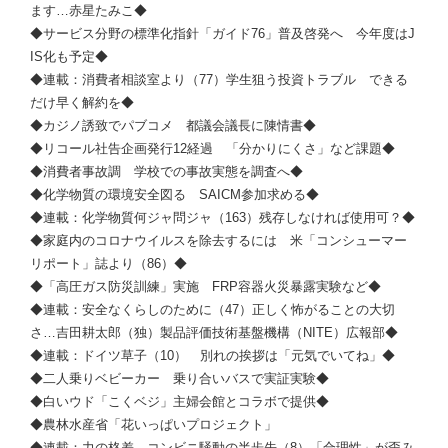
ます…赤星たみこ◆
◆サービス分野の標準化指針「ガイド76」普及啓発へ 今年度はJ
IS化も予定◆
◆連載：消費者相談室より（77）学生狙う投資トラブル できる
だけ早く解約を◆
◆カジノ誘致でパブコメ 都議会議長に陳情書◆
◆リコール社告企画発行12経過 「分かりにくさ」など課題◆
◆消費者事故調 学校での事故実態を調査へ◆
◆化学物質の環境安全図る SAICM参加求める◆
◆連載：化学物質何ジャ問ジャ（163）残存しなければ使用可？◆
◆家庭内のコロナウイルスを除去するには 米「コンシューマー
リポート」誌より（86）◆
◆「高圧ガス防災訓練」実施 FRP容器火災暴露実験など◆
◆連載：安全なくらしのために（47）正しく怖がることの大切
さ…吉田耕太郎（独）製品評価技術基盤機構（NITE）広報部◆
◆連載：ドイツ草子（10） 別れの挨拶は「元気でいてね」◆
◆二人乗りベビーカー 乗り合いバスで実証実験◆
◆白いウド「こくベジ」主婦会館とコラボで提供◆
◆農林水産省「花いっぱいプロジェクト」
◆連載：力の格差 コンビニ騒動の半歩先（8）「合理性」が歪み