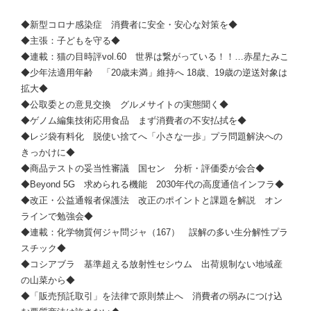
◆新型コロナ感染症 消費者に安全・安心な対策を◆
◆主張：子どもを守る◆
◆連載：猫の目時評vol.60 世界は繋がっている！！…赤星たみこ
◆少年法適用年齢 「20歳未満」維持へ 18歳、19歳の逆送対象は
拡大◆
◆公取委との意見交換 グルメサイトの実態聞く◆
◆ゲノム編集技術応用食品 まず消費者の不安払拭を◆
◆レジ袋有料化 脱使い捨てへ「小さな一歩」プラ問題解決への
きっかけに◆
◆商品テストの妥当性審議 国セン 分析・評価委が会合◆
◆Beyond 5G 求められる機能 2030年代の高度通信インフラ◆
◆改正・公益通報者保護法 改正のポイントと課題を解説 オン
ラインで勉強会◆
◆連載：化学物質何ジャ問ジャ（167） 誤解の多い生分解性プラ
スチック◆
◆コシアブラ 基準超える放射性セシウム 出荷規制ない地域産
の山菜から◆
◆「販売預託取引」を法律で原則禁止へ 消費者の弱みにつけ込