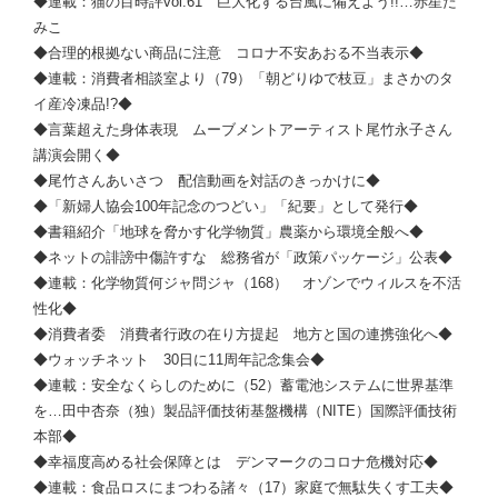
◆連載：猫の目時評vol.61 巨大化する台風に備えよう!!…赤星た
みこ
◆合理的根拠ない商品に注意 コロナ不安あおる不当表示◆
◆連載：消費者相談室より（79）「朝どりゆで枝豆」まさかのタ
イ産冷凍品!?◆
◆言葉超えた身体表現 ムーブメントアーティスト尾竹永子さん
講演会開く◆
◆尾竹さんあいさつ 配信動画を対話のきっかけに◆
◆「新婦人協会100年記念のつどい」「紀要」として発行◆
◆書籍紹介「地球を脅かす化学物質」農薬から環境全般へ◆
◆ネットの誹謗中傷許すな 総務省が「政策パッケージ」公表◆
◆連載：化学物質何ジャ問ジャ（168） オゾンでウィルスを不活
性化◆
◆消費者委 消費者行政の在り方提起 地方と国の連携強化へ◆
◆ウォッチネット 30日に11周年記念集会◆
◆連載：安全なくらしのために（52）蓄電池システムに世界基準
を…田中杏奈（独）製品評価技術基盤機構（NITE）国際評価技術
本部◆
◆幸福度高める社会保障とは デンマークのコロナ危機対応◆
◆連載：食品ロスにまつわる諸々（17）家庭で無駄失くす工夫◆