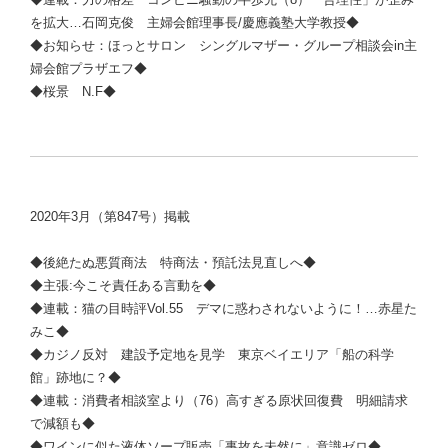
を拡大…
石岡克俊
主婦会館理事長/慶應義塾大学教授◆
◆お知らせ：ほっとサロン シングルマザー・グループ相談会in主
婦会館プラザエフ◆
◆桜景 N.F◆
2020年3月（第847号）掲載
◆後絶たぬ悪質商法 特商法・預託法見直しへ◆
◆主張:今こそ責任ある言動を◆
◆連載：猫の目時評Vol.55 デマに惑わされないように！…赤星た
みこ◆
◆カジノ反対 建設予定地を見学 東京ベイエリア「船の科学
館」跡地に？◆
◆連載：消費者相談室より（76）高すぎる原状回復費 明細請求
で減額も◆
◆ワインに似た液体ソープ販売「事故を未然に」意識ゼロ◆