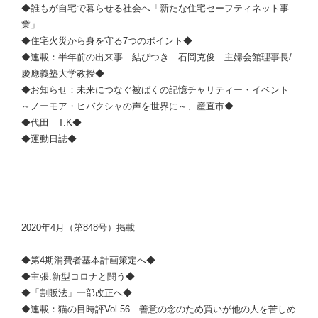
◆誰もが自宅で暮らせる社会へ「新たな住宅セーフティネット事
業」
◆住宅火災から身を守る7つのポイント◆
◆連載：半年前の出来事 結びつき…
石岡克俊
主婦会館理事長/
慶應義塾大学教授◆
◆お知らせ：未来につなぐ被ばくの記憶チャリティー・イベント
～ノーモア・ヒバクシャの声を世界に～、産直市◆
◆代田 T.K◆
◆運動日誌◆
2020年4月（第848号）掲載
◆第4期消費者基本計画策定へ◆
◆主張:新型コロナと闘う◆
◆「割販法」一部改正へ◆
◆連載：猫の目時評Vol.56 善意の念のため買いが他の人を苦しめ