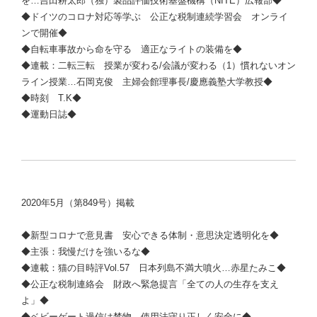
を…吉田耕太郎（独）製品評価技術基盤機構（NITE）広報部◆
◆ドイツのコロナ対応等学ぶ 公正な税制連続学習会 オンライ
ンで開催◆
◆自転車事故から命を守る 適正なライトの装備を◆
◆連載：二転三転 授業が変わる/会議が変わる（1）慣れないオン
ライン授業…
石岡克俊
主婦会館理事長/慶應義塾大学教授◆
◆時刻 T.K◆
◆運動日誌◆
2020年5月（第849号）掲載
◆新型コロナで意見書 安心できる体制・意思決定透明化を◆
◆主張：我慢だけを強いるな◆
◆連載：猫の目時評Vol.57 日本列島不満大噴火…赤星たみこ◆
◆公正な税制連絡会 財政へ緊急提言「全ての人の生存を支え
よ」◆
◆ベビーゲート過信は禁物 使用法守り正しく安全に◆