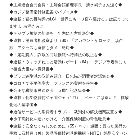
◆主婦連合会元会長・主婦会館前理事長 清水鳩子さん逝く◆
◆カジノ整備指針修正案でパブコメ◆
◆連載：猫の目時評vol.64 世界にも「３密を避ける」は広まって
ます!!…赤星たみこ
◆デジプラ規制の新法を 年内にも方針決定◆
◆連載：消費者相談室より（80）「アカウントがロック」は詐
欺 アクセスも返信もダメ、絶対◆
◆「定期購入」詐欺的商法撲滅へ特商法の改正を◆
◆連載：ウォッチねっと活動レポート（64） デジプラ規制に向
け担当大臣らへ意見書◆
◆プラごみ削減の取組み紹介 日化協が消費者対話集会◆
◆コロナで不平等増大 フランスの実態を報告◆
◆公正な税制市民連絡会 ５周年記念集会◆
◆連載：化学物質何ジャ問ジャ（171） ペットには緩い？ 抗酸
化剤の基準値◆
◆通信サービスの消費者トラブル 裁判外の解決機関設置を◆
◆少子高齢化を追いかける 介護保険制度の青色吐息◆
◆連載：安全なくらしのために（55）ネット通販で買った製品の
事故…石村豊（独）製品評価技術基盤機構（NITE）製品安全セン