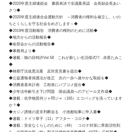
◆2020年度主婦連総会 書面表決で全議案承認 会長副会長あい
さつ◆
◆2020年度主婦連合会運動方針 ～消費者の権利を確立し、いの
ちとくらしを守る社会をめざします～◆
◆2019年度活動報告 消費者の権利のために活動◆
◆地方からの活動報告◆
◆各部会からの活動報告◆
◆事務局より◆
◆連載：猫の目時評Vol.58 これが新しい生活様式!?…赤星たみこ
◆
◆検察庁法改悪法案 反対意見書を提出◆
◆公益通報者保護法が改正 次の一歩へ速やかな取組を◆
◆消費者基本計画 工程表にパブコメ提出◆
◆少年法年齢引き下げ問題 国会議員へのアピール文作成◆
◆連載：化学物質何ジャ問ジャ（165）エコバッグを洗っています
か？◆
◆カジノ誘致の是非判断迫る 小池都知事に申入書◆
◆連載：ドイツ草子（11）アフター・コロナ◆
◆連載：安全なくらしのために（49） コロナ対策に界面活性剤