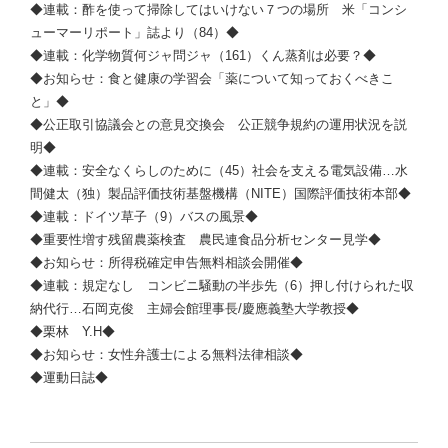
◆連載：酢を使って掃除してはいけない７つの場所 米「コンシ
ューマーリポート」誌より（84）◆
◆連載：化学物質何ジャ問ジャ（161）くん蒸剤は必要？◆
◆お知らせ：食と健康の学習会「薬について知っておくべきこ
と」◆
◆公正取引協議会との意見交換会 公正競争規約の運用状況を説
明◆
◆連載：安全なくらしのために（45）社会を支える電気設備…水
間健太（独）製品評価技術基盤機構（NITE）国際評価技術本部◆
◆連載：ドイツ草子（9）バスの風景◆
◆重要性増す残留農薬検査 農民連食品分析センター見学◆
◆お知らせ：所得税確定申告無料相談会開催◆
◆連載：規定なし コンビニ騒動の半歩先（6）押し付けられた収
納代行…
石岡克俊
主婦会館理事長/慶應義塾大学教授◆
◆栗林 Y.H◆
◆お知らせ：女性弁護士による無料法律相談◆
◆運動日誌◆