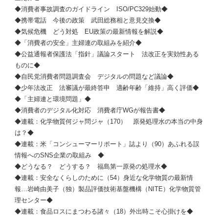
◆消費者事故調査のガイドライン ISO/PC329始動◆
◆携帯電話 今後の政策 武田総務相と意見交換◆
◆気候危機 どう対処 EU政策の最新情報を解説◆
◆「消費者の安全」主婦連の取組みを紹介◆
◆公益通報者保護法「指針」議論スタート 法改正を実効性ある
ものに◆
◆自民党消費者問題調査会 デジタルの問題など議論◆
◆少年法改正 法審議が最終答申 適齢年齢「維持」高く評価◆
◆「主婦連と環境問題」◆
◆消費者のデジタル化対応 消費者庁WGが報告書◆
◆連載：化学物質何ジャ問ジャ（170） 原発処理水の本当の中身
は？◆
◆連載：米「コンシューマーリポート」誌より（90）あふれる誤
情報へのSNS企業の取組み ◆
◆どうなる？ どうする？ 福島第一原発の処理水◆
◆連載：安全なくらしのために（54）身近な化学物質の最新情
報…岩崎由美子（独）製品評価技術基盤機構（NITE）化学物質管
理センター◆
◆連載：食品ロスにまつわる諸々（18）外出時こそ心掛けを◆