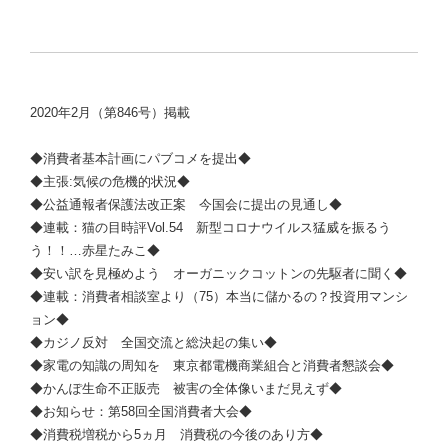
2020年2月（第846号）掲載
◆消費者基本計画にパブコメを提出◆
◆主張:気候の危機的状況◆
◆公益通報者保護法改正案 今国会に提出の見通し◆
◆連載：猫の目時評Vol.54 新型コロナウイルス猛威を振るう
う！！…赤星たみこ◆
◆安い訳を見極めよう オーガニックコットンの先駆者に聞く◆
◆連載：消費者相談室より（75）本当に儲かるの？投資用マンシ
ョン◆
◆カジノ反対 全国交流と総決起の集い◆
◆家電の知識の周知を 東京都電機商業組合と消費者懇談会◆
◆かんぽ生命不正販売 被害の全体像いまだ見えず◆
◆お知らせ：第58回全国消費者大会◆
◆消費税増税から5ヵ月 消費税の今後のあり方◆