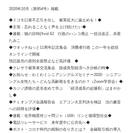
2020年10月（第854号）掲載
◆ドコモ口座不正引き出し 被害拡大に歯止めを！◆
◆主張：忘れることなく声を上げ続けたい◆
◆連載：猫の目時評vol.62 行政のハンコ廃止 一括法改正…赤星
たみこ
◆ウオッチねっと11周年記念集会 消費者行政 この一年を総括
オンラインで開催
預託販売の原則全面禁止など高評価 ◆
◆クレサラ被害者交流集会 脱成長型経済へ大分岐の時◆
◆お知らせ：わくわくシニアシングルズセミナー2020 シニアシ
ングル女性たち～どんな高齢期を生きるのか？（Zoom学習会）◆.
◆カジノ誘致の是非改めて学ぶ 「経済成長の起爆剤」はまやか
し◆
◆ＰＬオンブズ会議報告会 エアコン火災判決を検証 法の趣旨
への回帰を評価◆
◆連載：化学物質何ジャ問ジャ（169）リンと循環型社会◆
◆電話リレーサービス 来年度中に公共化へ◆
◆ポスト・コロナ時代の税制の在り方とは？ 金融取引税の導入