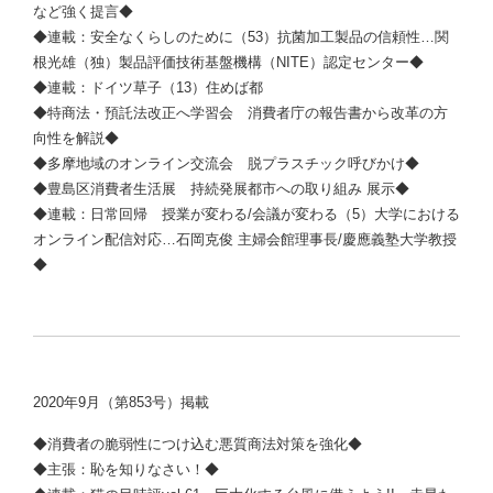
など強く提言◆
◆連載：安全なくらしのために（53）抗菌加工製品の信頼性…関
根光雄（独）製品評価技術基盤機構（NITE）認定センター◆
◆連載：ドイツ草子（13）住めば都
◆特商法・預託法改正へ学習会 消費者庁の報告書から改革の方
向性を解説◆
◆多摩地域のオンライン交流会 脱プラスチック呼びかけ◆
◆豊島区消費者生活展 持続発展都市への取り組み 展示◆
◆連載：日常回帰 授業が変わる/会議が変わる（5）大学における
オンライン配信対応…石岡克俊 主婦会館理事長/慶應義塾大学教授
◆
2020年9月（第853号）掲載
◆消費者の脆弱性につけ込む悪質商法対策を強化◆
◆主張：恥を知りなさい！◆