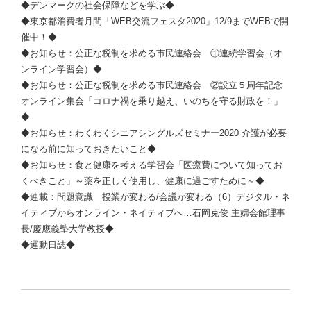
◆デンマークの社会保障などを学ぶ◆
◆東京都消費者月間「WEB交流フェスタ2020」12/9までWEBで開
催中！◆
◆お知らせ：公正な税制を求める市民連絡会 ①連続学習会（オ
ンライン学習会）◆
◆お知らせ：公正な税制を求める市民連絡会 ②設立５周年記念
オンライン集会「コロナ禍を乗り越え、いのちを守る財政を！」
◆
◆お知らせ：わくわくシニアシングルズセミナー2020 介護が必要
になる前に知っておきたいこと◆
◆お知らせ：食と健康を考える学習会「医療費について知ってお
くべきこと」～薬を正しく使用し、健康に過ごすために～◆
◆連載：問題意識 授業が変わる/会議が変わる（6）デジタル・ネ
イティブからオンライン・ネイティブへ…石岡克俊 主婦会館理事
長/慶應義塾大学教授◆
◆運動日誌◆