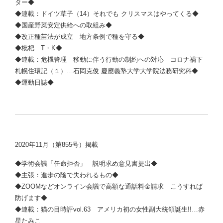
ター◆
◆連載：ドイツ草子（14）それでも クリスマスはやってくる◆
◆国産野菜安定供給への取組み◆
◆改正種苗法が成立 地方条例で種を守る◆
◆枇杷 T・K◆
◆連載：危機管理 移動に伴う行動の制約への対応 コロナ禍下
札幌住環記（１）…石岡克俊 慶應義塾大学大学院法務研究科◆
◆運動日誌◆
2020年11月（第855号）掲載
◆学術会議「任命拒否」 説明求め意見書提出◆
◆主張：進歩の陰で失われるもの◆
◆ZOOMなどオンライン会議で高額な通話料金請求 こうすれば
防げます◆
◆連載：猫の目時評vol.63 アメリカ初の女性副大統領誕生!!…赤
星たみこ