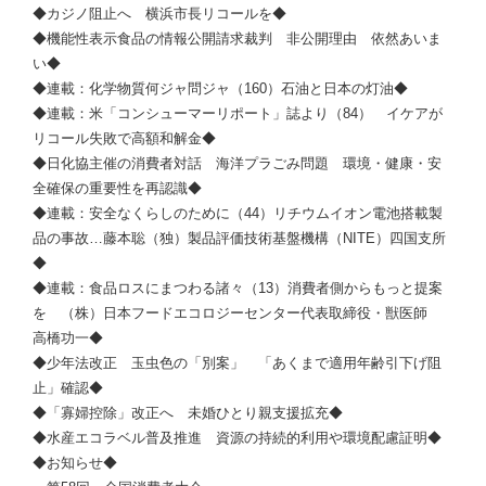
◆カジノ阻止へ 横浜市長リコールを◆
◆機能性表示食品の情報公開請求裁判 非公開理由 依然あいま
い◆
◆連載：化学物質何ジャ問ジャ（160）石油と日本の灯油◆
◆連載：米「コンシューマーリポート」誌より（84） イケアが
リコール失敗で高額和解金◆
◆日化協主催の消費者対話 海洋プラごみ問題 環境・健康・安
全確保の重要性を再認識◆
◆連載：安全なくらしのために（44）リチウムイオン電池搭載製
品の事故…藤本聡（独）製品評価技術基盤機構（NITE）四国支所
◆
◆連載：食品ロスにまつわる諸々（13）消費者側からもっと提案
を （株）日本フードエコロジーセンター代表取締役・獣医師
高橋功一◆
◆少年法改正 玉虫色の「別案」 「あくまで適用年齢引下げ阻
止」確認◆
◆「寡婦控除」改正へ 未婚ひとり親支援拡充◆
◆水産エコラベル普及推進 資源の持続的利用や環境配慮証明◆
◆お知らせ◆