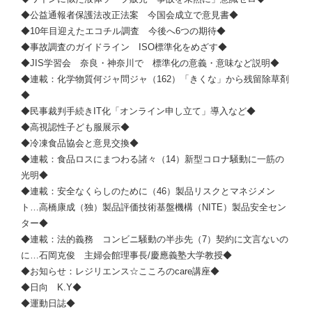
◆公益通報者保護法改正法案 今国会成立で意見書◆
◆10年目迎えたエコチル調査 今後へ6つの期待◆
◆事故調査のガイドライン ISO標準化をめざす◆
◆JIS学習会 奈良・神奈川で 標準化の意義・意味など説明◆
◆連載：化学物質何ジャ問ジャ（162）「きくな」から残留除草剤
◆
◆民事裁判手続きIT化「オンライン申し立て」導入など◆
◆高視認性子ども服展示◆
◆冷凍食品協会と意見交換◆
◆連載：食品ロスにまつわる諸々（14）新型コロナ騒動に一筋の
光明◆
◆連載：安全なくらしのために（46）製品リスクとマネジメン
ト…高橋康成（独）製品評価技術基盤機構（NITE）製品安全セン
ター◆
◆連載：法的義務 コンビニ騒動の半歩先（7）契約に文言ないの
に…
石岡克俊
主婦会館理事長/慶應義塾大学教授◆
◆お知らせ：レジリエンス☆こころのcare講座◆
◆日向 K.Y◆
◆運動日誌◆