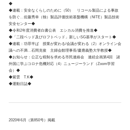
◆
◆連載：安全なくらしのために（50） リコール製品による事故
を防ぐ…佐藤秀幸（独）製品評価技術基盤機構（NITE）製品技術
安全センター◆
◆令和2年度消費者白書公表 エシカル消費を推進◆
◆「二段ベッド及びロフトベッド」新しいSG基準がスタート◆
◆連載：功罪半ば 授業が変わる/会議が変わる（2）オンライン会
議への不満…
石岡克俊
主婦会館理事長/慶應義塾大学教授◆
◆お知らせ：公正な税制を求める市民連絡会 連続企画第4回 諸
外国に学ぶコロナ危機対応（4）ニュージーランド（Zoom学習
会）◆
◆紫雲 T.K◆
◆運動日誌◆
2020年6月（第850号）掲載