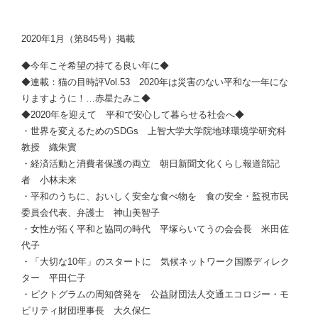
2020年1月（第845号）掲載
◆今年こそ希望の持てる良い年に◆
◆連載：猫の目時評Vol.53 2020年は災害のない平和な一年にな
りますように！…赤星たみこ◆
◆2020年を迎えて 平和で安心して暮らせる社会へ◆
・世界を変えるためのSDGs 上智大学大学院地球環境学研究科
教授 織朱實
・経済活動と消費者保護の両立 朝日新聞文化くらし報道部記
者 小林未来
・平和のうちに、おいしく安全な食べ物を 食の安全・監視市民
委員会代表、弁護士 神山美智子
・女性が拓く平和と協同の時代 平塚らいてうの会会長 米田佐
代子
・「大切な10年」のスタートに 気候ネットワーク国際ディレク
ター 平田仁子
・ピクトグラムの周知啓発を 公益財団法人交通エコロジー・モ
ビリティ財団理事長 大久保仁