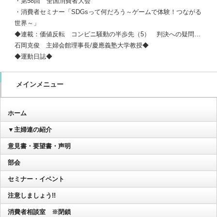
・第58回 全国消費者大会
・消費者セミナー「SDGsって何だろう～ゲームで体験！つながる
世界～」
◆連載：価値反転 コンビニ騒動の半歩先（5） 判決への疑問…
石岡克俊 主婦会館理事長/慶應義塾大学教授◆
◆運動日誌◆
メインメニュー
ホーム
▼主婦連の紹介
意見書・要望書・声明
部会
セミナー・イベント
注意しましょう!!
消費者相談室 ※閉鎖