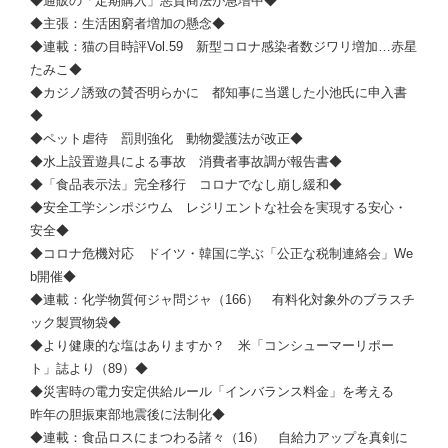
◆通販の「定期購入」悪質商法が急増中◆
◆主張：生活困窮者増加の懸念◆
◆連載：猫の目時評Vol.59 新型コロナ感染者数ジワリ増加…赤星
たみこ◆
◆カジノ誘致の賛否明らかに 都知事に当選した小池氏に申入書
◆
◆ペット虐待 罰則強化 動物愛護法が改正◆
◆水上設置遊具による事故 消費者事故調が報告書◆
◆「食品表示法」完全移行 コロナでなし崩し緩和◆
◆安全工学シンポジウム レジリエントな社会を実現する安心・
安全◆
◆コロナ危機対応 ドイツ・韓国に学ぶ「公正な税制連絡会」We
b開催◆
◆連載：化学物質何ジャ問ジャ（166） 有料化対象外のブラスチ
ック製買物袋◆
◆より健康的な塩はありますか？ 米「コンシューマーリポー
ト」誌より（89）◆
◆災害時の電力安定供給ルール「インバランス料金」を考える
昨年の胆振東部地震後に法制化◆
◆連載：食品ロスにまつわる諸々（16） 自給力アップを真剣に