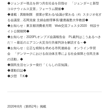
◆ジェンダー視点を持つ共生社会を目指せ 「ジェンダーと新型
コロナウィルス災害」フォーラム開催◆
◆連載：異動制限 授業が変わる/会議が変わる（4）スタジオ化す
る会議室…石岡克俊 主婦会館理事長/慶應義塾大学教授◆
◆お知らせ：東京都消費者月間 Web交流フェスタ2020 特設サ
イト公開期間◆
◆お知らせ：2020PLオンブズ会議報告会 PL裁判はこうあるべき
だ！～最近のエアコン火災当行共催判決を解読する～◆
◆お知らせ：公正な税制を求める市民連絡会 オンライン学習
会 「デンマークにおける自治体主導による社会保障と住民主体
の活動」◆
◆国民生活センター発行「くらしの豆知識」
◆運動日誌◆
◆少憩 T.K◆
2020年8月（第852号）掲載