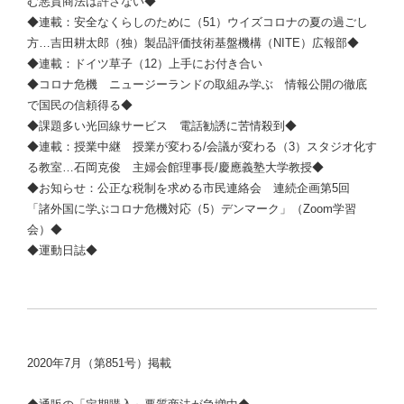
む悪質商法は許さない◆
◆連載：安全なくらしのために（51）ウイズコロナの夏の過ごし
方…吉田耕太郎（独）製品評価技術基盤機構（NITE）広報部◆
◆連載：ドイツ草子（12）上手にお付き合い
◆コロナ危機 ニュージーランドの取組み学ぶ 情報公開の徹底
で国民の信頼得る◆
◆課題多い光回線サービス 電話勧誘に苦情殺到◆
◆連載：授業中継 授業が変わる/会議が変わる（3）スタジオ化す
る教室…
石岡克俊
主婦会館理事長/慶應義塾大学教授◆
◆お知らせ：公正な税制を求める市民連絡会 連続企画第5回
「諸外国に学ぶコロナ危機対応（5）デンマーク」（Zoom学習
会）◆
◆運動日誌◆
2020年7月（第851号）掲載